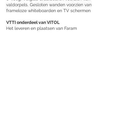
valdorpels. Gesloten wanden voorzien van
frameloze whiteboarden en TV schermen
VTTI onderdeel van VITOL
Het leveren en plaatsen van Faram
scheidingswanden type P900 dubbelglas
met dubbelglas draaideur. Uitbreiding op
bestaande wanden
CFI Projectinrichting
Hienfeld te Diemen
In samenwerking met mijn partner IOF (
Faram Belux ) het leveren en plaatsen
140m2 systeemwand. Faram P900
systeemwand, dubbelglas met
polycarbonaat profielen, 90 graden
dubbelglas hoekverbindingen, dubbelglas
draaideuren 50mm en dubbelglas
schuifdeuren 50mm die in de glaspui
wegschuiven.