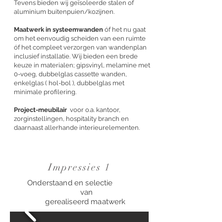
Tevens bieden wij geïsoleerde stalen of
aluminium buitenpuien/kozijnen.
Maatwerk in systeemwanden
óf het nu gaat
om het eenvoudig scheiden van een ruimte
óf het compleet verzorgen van wandenplan
inclusief installatie. Wij bieden een brede
keuze in materialen; gipsvinyl, melamine met
0-voeg, dubbelglas cassette wanden,
enkelglas ( hol-bol ), dubbelglas met
minimale profilering.
Project-meubilair
voor o.a. kantoor,
zorginstellingen, hospitality branch en
daarnaast allerhande interieurelementen.
Impressies 1
Onderstaand en selectie
van
gerealiseerd maatwerk