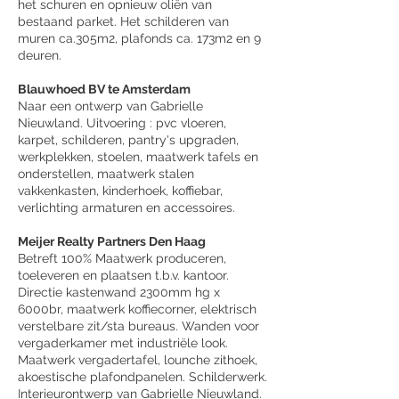
het sch
uren en opnieuw oliën van
bestaand parket. Het schilderen van
muren ca.305m2, plafonds ca. 173m2 en 9
deuren.
Blauwhoed BV te Amsterdam
Naar een ontwerp van Gabrielle
Nieuwland. Uitvoering : pvc vloeren,
karpet, schilderen, pantry's upgraden,
werkplekken, stoelen, maatwerk tafels en
onderstellen, maatwerk stalen
vakkenkasten, kinderhoek, koffiebar,
verlichting armaturen en accessoires.
Meijer Realty Partners Den Haag
Betreft 100% Maatwerk produceren,
toeleveren en plaatsen t.b.v. kantoor.
Directie kastenwand 2300mm hg x
6000br, maatwerk koffiecorner, elektrisch
verstelbare zit/sta bureaus. Wanden voor
vergaderkamer met industriële look.
Maatwerk vergadertafel, lounche zithoek,
akoestische plafondpanelen. Schilderwerk.
Interieurontwerp van Gabrielle Nieuwland.