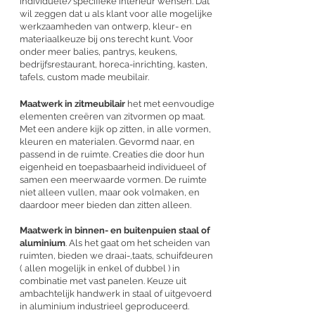
individuele/specifieke interieur wensen. Dat
wil zeggen dat u als klant voor alle mogelijke
werkzaamheden van ontwerp, kleur- en
materiaalkeuze bij ons terecht kunt. Voor
onder meer balies, pantrys, keukens,
bedrijfsrestaurant, horeca-inrichting, kasten,
tafels, custom made meubilair.
Maatwerk in zitmeubilair
het met eenvoudige
elementen creëren van zitvormen op maat.
Met een andere kijk op zitten, in alle vormen,
kleuren en materialen. Gevormd naar, en
passend in de ruimte. Creaties die door hun
eigenheid en toepasbaarheid individueel of
samen een meerwaarde vormen. De ruimte
niet alleen vullen, maar ook volmaken, en
daardoor meer bieden dan zitten alleen.
Maatwerk in binnen- en buitenpuien staal of
aluminium
. Als het gaat om het scheiden van
ruimten, bieden we draai-,taats, schuifdeuren
( allen mogelijk in enkel of dubbel ) in
combinatie met vast panelen. Keuze uit
ambachtelijk handwerk in staal of uitgevoerd
in aluminium industrieel geproduceerd.